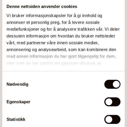
Lag, foreninger og organisasjoner
Denne nettsiden anvender cookies
Vi bruker informasjonskapsler for å gi innhold og
Klepp
annonser et personlig preg, for å levere sosiale
mediefunksjoner og for å analysere trafikken vår. Vi deler
Alle aktiviteter
dessuten informasjon om hvordan du bruker nettstedet
vårt, med partnerne våre innen sosiale medier,
annonsering og analysearbeid, som kan kombinere den
med annen informasjon du har gjort tilgjengelig for dem,
Støtte til allmennyttige formål
eller som de har samlet inn gjennom din bruk av
tjenestene deres.
Sparebankstiftinga Time og Hå
Samtykkevalg
Nødvendig
Lag, foreiningar og organisasjonar
Egenskaper
Hå
,
Time
Statistikk
Alle aktiviteter