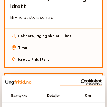
idrett
Bryne utstyrssentral
Beboere, lag og skoler i Time
Time
Idrett
,
Friluftsliv
Støtte til allmennyttige formål
Sparebankstiftelsen Klepp
Samtykke
Detaljer
Om