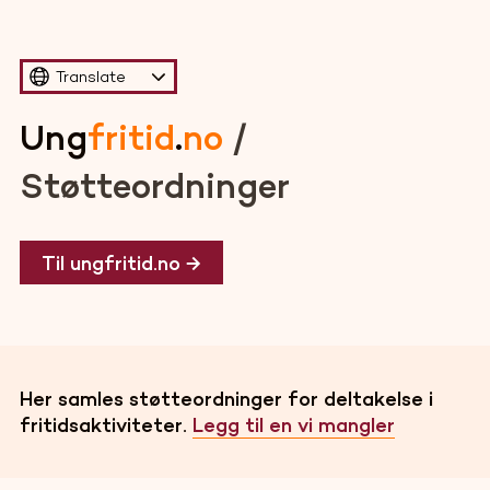
Translate
Ung
fritid
.
no
/
Støtteordninger
Til ungfritid.no →
Her samles støtteordninger for deltakelse i
fritidsaktiviteter.
Legg til en vi mangler