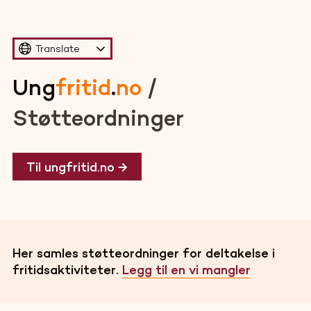
Translate
Ung
fritid
.
no
/
Støtteordninger
Til ungfritid.no →
Her samles støtteordninger for deltakelse i
fritidsaktiviteter.
Legg til en vi mangler