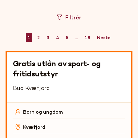
Filtrér
1
2
3
4
5
...
18
Neste
Gratis utlån av sport- og
fritidsutstyr
Bua Kvæfjord
Barn og ungdom
Kvæfjord