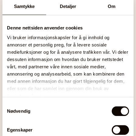
Vestby
Samtykke
Detaljer
Om
Friluftsliv
,
Fritid og sosialt
,
Hobby
,
Idrett
Denne nettsiden anvender cookies
Vi bruker informasjonskapsler for å gi innhold og
annonser et personlig preg, for å levere sosiale
mediefunksjoner og for å analysere trafikken vår. Vi deler
Aktivitetsfadder - hjelper barn
dessuten informasjon om hvordan du bruker nettstedet
og unge med å finne veien inn i
vårt, med partnerne våre innen sosiale medier,
en ny fritidsaktivitet.
annonsering og analysearbeid, som kan kombinere den
med annen informasjon du har gjort tilgjengelig for dem,
Lillehammer Frivilligsentral tilbyr
eller som de har samlet inn gjennom din bruk av
ordningen Aktivitetsfadder
tjenestene deres.
Samtykkevalg
Nødvendig
Alle barn og unge i skolealder (6-19 år)
Egenskaper
Innlandet
,
Lillehammer