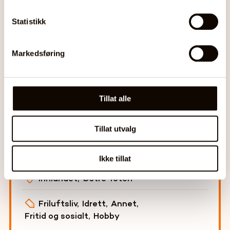
Statistikk
Alle aktiviteter
Markedsføring
Gratis utlån av utstyr til sport,
lek og friluftsliv
Tillat alle
BUA Østre Toten
Tillat utvalg
Beboere i Østre Toten kommune
Ikke tillat
Innlandet
,
Østre Toten
Friluftsliv
,
Idrett
,
Annet
,
Fritid og sosialt
,
Hobby